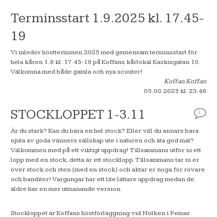
Terminsstart 1.9.2025 kl. 17.45-
19
Vi inleder höstterminen 2025 med gemensam terminsstart för
hela kåren 1.9 kl. 17.45-19 på Koffans kårlokal Kaskisgatan 10.
Välkomna med både gamla och nya scouter!
Koffan Koffan
05.08.2025
kl. 23:46
STOCKLOPPET 1-3.11
1
Är du stark? Kan du bära en hel stock? Eller vill du annars bara
njuta av goda vänners sällskap ute i naturen och äta god mat?
Välkommen med på ett viktigt uppdrag! Tillsammans utför ni ett
lopp med en stock, detta är ett stocklopp. Tillsammans tar ni er
över stock och sten (med en stock) och aktar er noga för rövare
och banditer! Vargungar har ett lite lättare uppdrag medan de
äldre har en mer utmanande version.
Stockloppet är Koffans höstförläggning vid Holken i Pemar