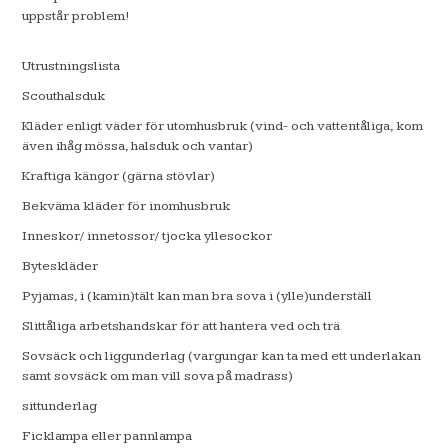
uppstår problem!
Utrustningslista
Scouthalsduk
Kläder enligt väder för utomhusbruk (vind- och vattentåliga, kom
även ihåg mössa, halsduk och vantar)
Kraftiga kängor (gärna stövlar)
Bekväma kläder för inomhusbruk
Inneskor/ innetossor/ tjocka yllesockor
Byteskläder
Pyjamas, i (kamin)tält kan man bra sova i (ylle)underställ
Slittåliga arbetshandskar för att hantera ved och trä
Sovsäck och liggunderlag (vargungar kan ta med ett underlakan
samt sovsäck om man vill sova på madrass)
sittunderlag
Ficklampa eller pannlampa