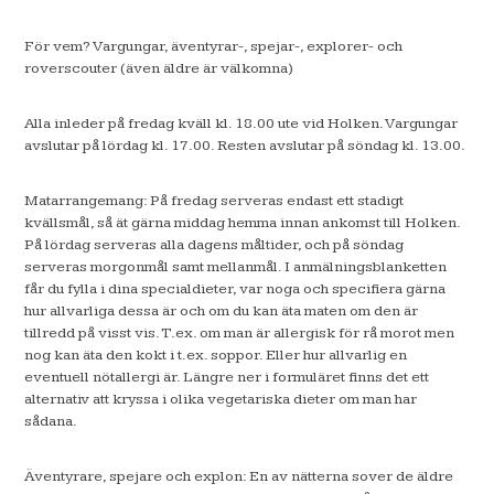
För vem? Vargungar, äventyrar-, spejar-, explorer- och
roverscouter (även äldre är välkomna)
Alla inleder på fredag kväll kl. 18.00 ute vid Holken. Vargungar
avslutar på lördag kl. 17.00. Resten avslutar på söndag kl. 13.00.
Matarrangemang: På fredag serveras endast ett stadigt
kvällsmål, så ät gärna middag hemma innan ankomst till Holken.
På lördag serveras alla dagens måltider, och på söndag
serveras morgonmål samt mellanmål. I anmälningsblanketten
får du fylla i dina specialdieter, var noga och specifiera gärna
hur allvarliga dessa är och om du kan äta maten om den är
tillredd på visst vis. T.ex. om man är allergisk för rå morot men
nog kan äta den kokt i t.ex. soppor. Eller hur allvarlig en
eventuell nötallergi är. Längre ner i formuläret finns det ett
alternativ att kryssa i olika vegetariska dieter om man har
sådana.
Äventyrare, spejare och explon: En av nätterna sover de äldre