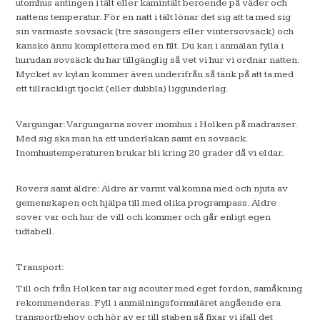
utomhus antingen i tält eller kamintält beroende på väder och
nattens temperatur. För en natt i tält lönar det sig att ta med sig
sin varmaste sovsäck (tre säsongers eller vintersovsäck) och
kanske ännu komplettera med en filt. Du kan i anmälan fylla i
hurudan sovsäck du har tillgänglig så vet vi hur vi ordnar natten.
Mycket av kylan kommer även underifrån så tänk på att ta med
ett tillräckligt tjockt (eller dubbla) liggunderlag.
Vargungar: Vargungarna sover inomhus i Holken på madrasser.
Med sig ska man ha ett underlakan samt en sovsäck.
Inomhustemperaturen brukar bli kring 20 grader då vi eldar.
Rovers samt äldre: Äldre är varmt välkomna med och njuta av
gemenskapen och hjälpa till med olika programpass. Äldre
sover var och hur de vill och kommer och går enligt egen
tidtabell.
Transport:
Till och från Holken tar sig scouter med eget fordon, samåkning
rekommenderas. Fyll i anmälningsformuläret angående era
transportbehov och hör av er till staben så fixar vi ifall det