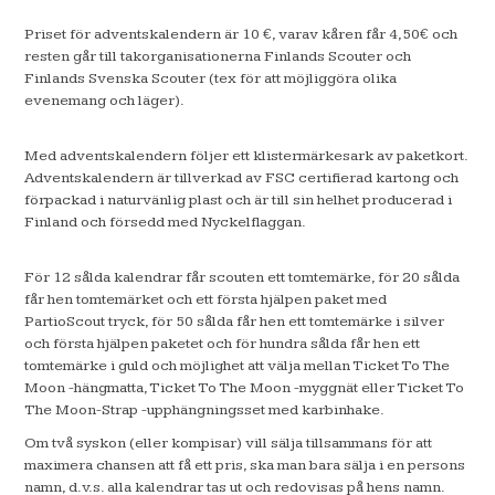
Priset för adventskalendern är 10 €, varav kåren får 4,50€ och
resten går till takorganisationerna Finlands Scouter och
Finlands Svenska Scouter (tex för att möjliggöra olika
evenemang och läger).
Med adventskalendern följer ett klistermärkesark av paketkort.
Adventskalendern är tillverkad av FSC certifierad kartong och
förpackad i naturvänlig plast och är till sin helhet producerad i
Finland och försedd med Nyckelflaggan.
För 12 sålda kalendrar får scouten ett tomtemärke, för 20 sålda
får hen tomtemärket och ett första hjälpen paket med
PartioScout tryck, för 50 sålda får hen ett tomtemärke i silver
och första hjälpen paketet och för hundra sålda får hen ett
tomtemärke i guld och möjlighet att välja mellan Ticket To The
Moon -hängmatta, Ticket To The Moon -myggnät eller Ticket To
The Moon-Strap -upphängningsset med karbinhake.
Om två syskon (eller kompisar) vill sälja tillsammans för att
maximera chansen att få ett pris, ska man bara sälja i en persons
namn, d.v.s. alla kalendrar tas ut och redovisas på hens namn.