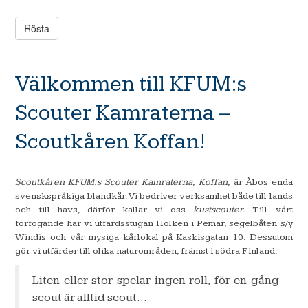
Välkommen till KFUM:s
Scouter Kamraterna –
Scoutkåren Koffan!
google4acbcba33993bca1.html
Scoutkåren KFUM:s Scouter Kamraterna, Koffan,
är Åbos enda
svenskspråkiga blandkår. Vi bedriver verksamhet både till lands
och till havs, därför kallar vi oss
kustscouter.
Till vårt
förfogande har vi utfärdsstugan Holken i Pemar, segelbåten s/y
Windis och vår mysiga kårlokal på Kaskisgatan 10. Dessutom
gör vi utfärder till olika naturområden, främst i södra Finland.
Liten eller stor spelar ingen roll, för en gång
scout är alltid scout...