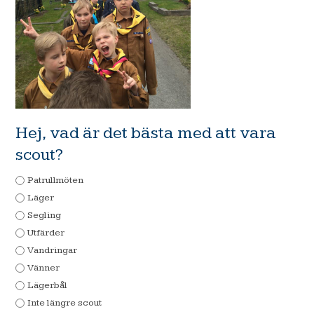
Hej, vad är det bästa med att vara
scout?
Patrullmöten
Läger
Segling
Utfärder
Vandringar
Vänner
Lägerbål
Inte längre scout