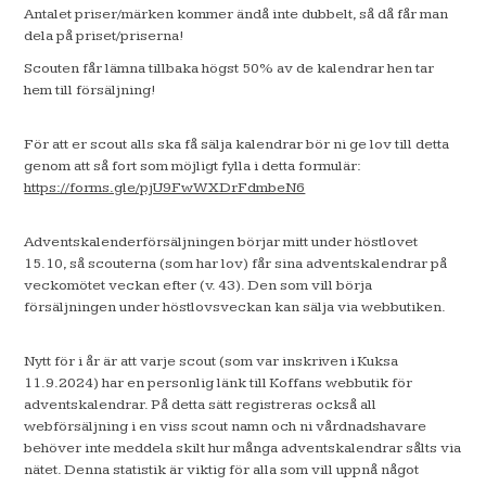
Antalet priser/märken kommer ändå inte dubbelt, så då får man
dela på priset/priserna!
Scouten får lämna tillbaka högst 50% av de kalendrar hen tar
hem till försäljning!
För att er scout alls ska få sälja kalendrar bör ni ge lov till detta
genom att så fort som möjligt fylla i detta formulär:
https://forms.gle/pjU9FwWXDrFdmbeN6
Adventskalenderförsäljningen börjar mitt under höstlovet
15.10, så scouterna (som har lov) får sina adventskalendrar på
veckomötet veckan efter (v. 43). Den som vill börja
försäljningen under höstlovsveckan kan sälja via webbutiken.
Nytt för i år är att varje scout (som var inskriven i Kuksa
11.9.2024) har en personlig länk till Koffans webbutik för
adventskalendrar. På detta sätt registreras också all
webförsäljning i en viss scout namn och ni vårdnadshavare
behöver inte meddela skilt hur många adventskalendrar sålts via
nätet. Denna statistik är viktig för alla som vill uppnå något