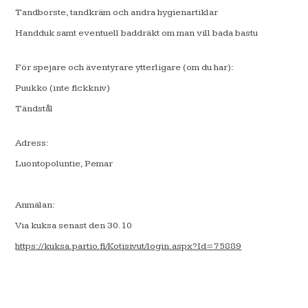
Tandborste, tandkräm och andra hygienartiklar
Handduk samt eventuell baddräkt om man vill bada bastu
För spejare och äventyrare ytterligare (om du har):
Puukko (inte fickkniv)
Tändstål
Adress:
Luontopoluntie, Pemar
Anmälan:
Via kuksa senast den 30.10
https://kuksa.partio.fi/Kotisivut/login.aspx?Id=75889